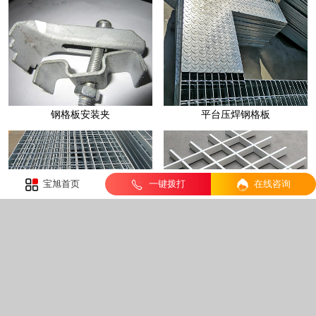
平台压焊钢格板
格栅板
宝旭首页
一键拨打
在线咨询
铝格栅
网格栅