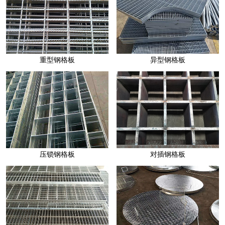
异型钢格板
压锁钢格板
对插钢格板
钢格板围栏
钢格板井盖